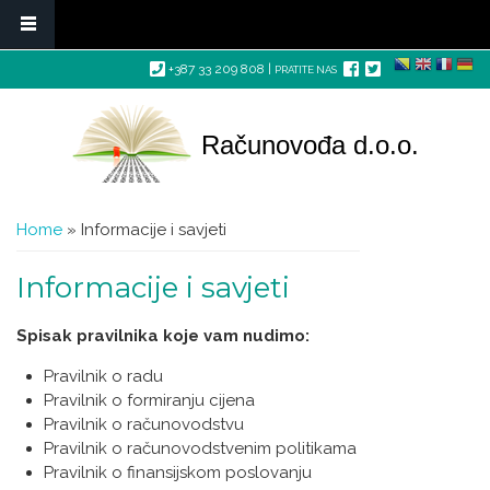
+387 33 209 808 |
PRATITE NAS
Skip to main content
Računovođa d.o.o.
You are here
Home
» Informacije i savjeti
Informacije i savjeti
Spisak pravilnika koje vam nudimo:
Pravilnik o radu
Pravilnik o formiranju cijena
Pravilnik o računovodstvu
Pravilnik o računovodstvenim politikama
Pravilnik o finansijskom poslovanju